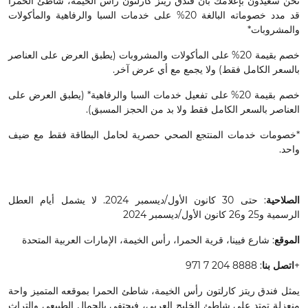
نحن سعيدون بإعلامك بأن فندق ريتز كارلتون رأس الخيمة، شاطئ الحمرا
قد مدد خصوماته البالغة 20% على خدمات السبا والرفاهية والمأكولات
والمشروبات*
خصم بقيمة 20% على المأكولات والمشروبات (يطبق العرض على العناصر
بالسعر الكامل فقط) ولا يجمع مع أي عرض آخر.
خصم بقيمة 20% على تفعيل خدمات السبا والرفاهية* (يطبق العرض على
العناصر بالسعر الكامل فقط ولا بد من الحجز المسبق).
*خصومات خدمات المنتجع الصحي حصرية لحامل البطاقة فقط مع ضيف
واحد.
الصلاحية
: حتى 30 كانون الأول/ديسمبر 2024. لا يشمل أيام العطل
الرسمية و25 و26 كانون الأول/ديسمبر 2024
الموقع
: شارع فيينا، قرية الحمرا، رأس الخيمة، الإمارات العربية المتحدة
+
اتصل بنا
: 8888 204 7 971
يمثل فندق ريتز كارلتون رأس الخيمة، شاطئ الحمرا بموقعه المتميز واحة
منعزلة تمتد على شاطئ الخليج العربي، فيحتفي بالجمال الطبيعي والتراث