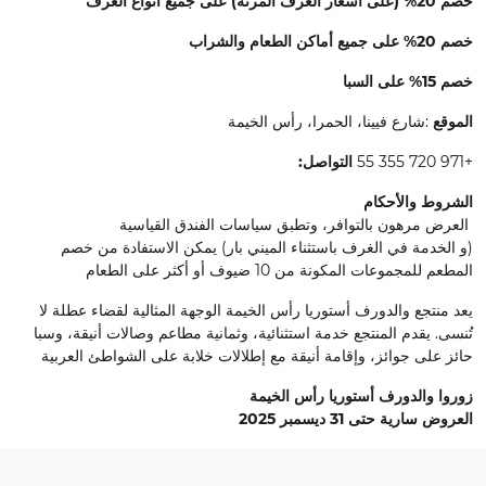
خصم 20% (على أسعار الغرف المرنة) على جميع أنواع الغرف
خصم 20% على جميع أماكن الطعام والشراب
خصم 15% على السبا
الموقع
:شارع فيينا، الحمرا، رأس الخيمة
+971 720 355 55
التواصل:
الشروط والأحكام
العرض مرهون بالتوافر، وتطبق سياسات الفندق القياسية
(و الخدمة في الغرف باستثناء الميني بار) يمكن الاستفادة من خصم
المطعم للمجموعات المكونة من 10 ضيوف أو أكثر على الطعام
يعد منتجع والدورف أستوريا رأس الخيمة الوجهة المثالية لقضاء عطلة لا
تُنسى. يقدم المنتجع خدمة استثنائية، وثمانية مطاعم وصالات أنيقة، وسبا
حائز على جوائز، وإقامة أنيقة مع إطلالات خلابة على الشواطئ العربية
زوروا والدورف أستوريا رأس الخيمة
العروض سارية حتى 31 ديسمبر 2025