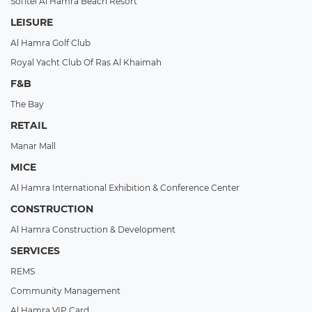
Sofitel Al Hamra Beach Resort
LEISURE
Al Hamra Golf Club
Royal Yacht Club Of Ras Al Khaimah
F&B
The Bay
RETAIL
Manar Mall
MICE
Al Hamra International Exhibition & Conference Center
CONSTRUCTION
Al Hamra Construction & Development
SERVICES
REMS
Community Management
Al Hamra VIP Card