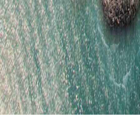
س الخيمة "الحمرا" تطلق مشروع "جزيرة